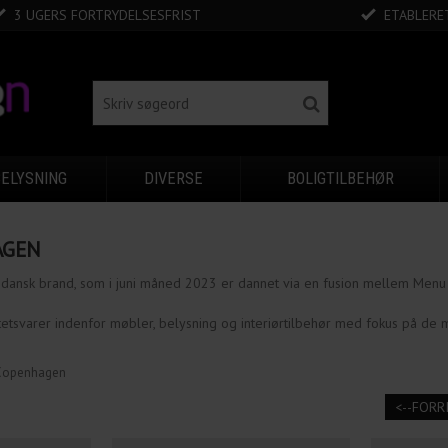
3 UGERS FORTRYDELSESFRIST
ETABLERET
BELYSNING
DIVERSE
BOLIGTILBEHØR
AGEN
dansk brand, som i juni måned 2023 er dannet via en fusion mellem Menu
tetsvarer indenfor møbler, belysning og interiørtilbehør med fokus på 
Copenhagen
<--FORR