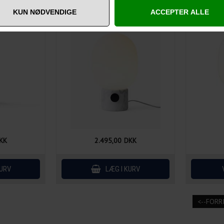
KK
2.495,00
DKK
<--FORR