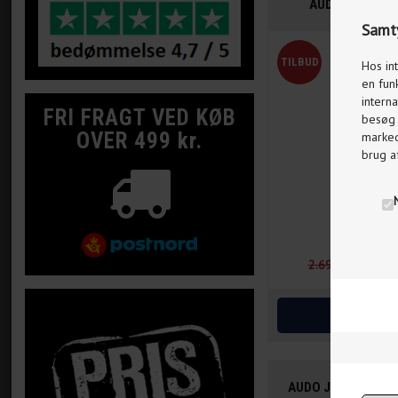
AUDO HUDSON
Samty
Hos in
en fun
interna
FRI FRAGT VED KØB
besøg p
OVER 499 kr.
markeds
brug a
2.695,00
1.895
AUDO JWDA CONC