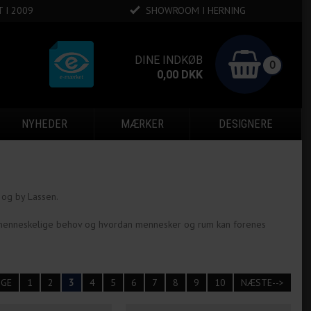
 I 2009
SHOWROOM I HERNING
DINE INDKØB
0
0,00
DKK
NYHEDER
MÆRKER
DESIGNERE
 og by Lassen.
de menneskelige behov og hvordan mennesker og rum kan forenes
IGE
1
2
3
4
5
6
7
8
9
10
NÆSTE-->