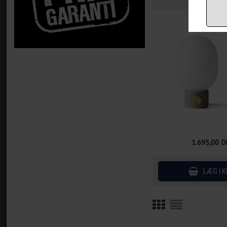
1.695,00
D