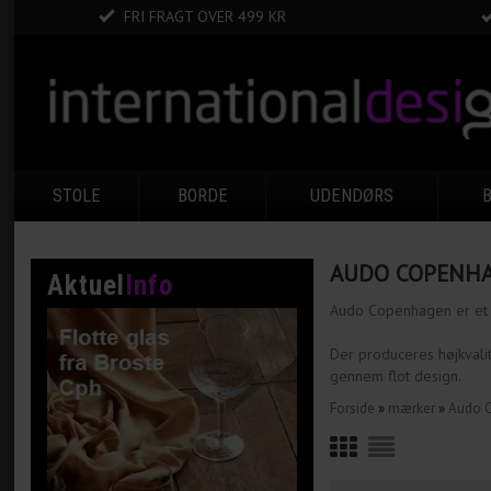
FRI FRAGT OVER 499 KR
STOLE
BORDE
UDENDØRS
AUDO COPENH
Aktuel
Info
Audo Copenhagen er et 
Der produceres højkvali
gennem flot design.
Forside
»
mærker
»
Audo 