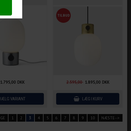
1.795,00
DKK
2.595,00
1.895,00
DKK
IGE
1
2
3
4
5
6
7
8
9
10
NÆSTE-->