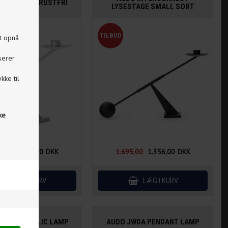
AGE SMALL RUSTFRI
LYSESTAGE SMALL SORT
STÅL
at opnå
serer
kke til
ske
5,00
1.646,00
DKK
1.695,00
1.356,00
DKK
WDA METALLIC LAMP
AUDO JWDA PENDANT LAMP