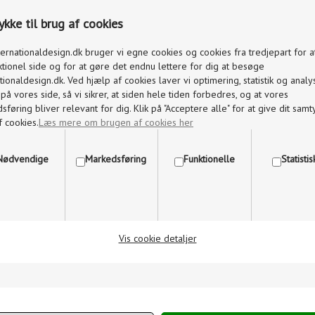
 LAMPE
LYSESTAGE SMALL BRONZERET
LYSEST
MESSING
kke til brug af cookies
ternationaldesign.dk bruger vi egne cookies og cookies fra tredjepart for 
ktionel side og for at gøre det endnu lettere for dig at besøge
tionaldesign.dk. Ved hjælp af cookies laver vi optimering, statistik og analy
å vores side, så vi sikrer, at siden hele tiden forbedres, og at vores
føring bliver relevant for dig. Klik på "Acceptere alle" for at give dit samty
f cookies.
Læs mere om brugen af cookies her
Nødvendige
Markedsføring
Funktionelle
Statisti
,00
DKK
2.495,00
1.871,00
DKK
2.19
Vis cookie detaljer
AUDO JWDA MARMOR
RETE LAMP
AUDO J
BORDLAMPE