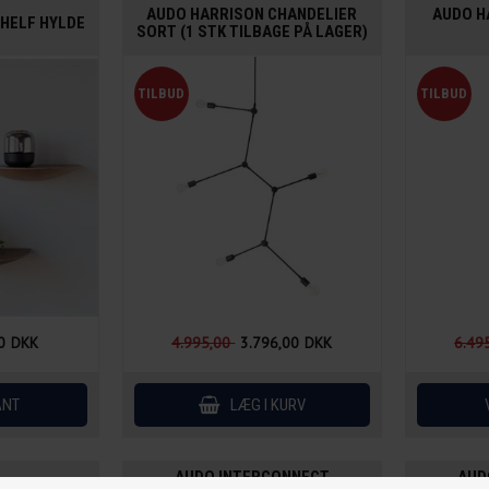
AUDO HARRISON CHANDELIER
AUDO H
SHELF HYLDE
SORT (1 STK TILBAGE PÅ LAGER)
0
DKK
4.995,00
3.796,00
DKK
6.49
AUDO INTERCONNECT
AUD