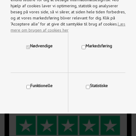
Kundeservice
hjælp af cookies laver vi optimering, statistik og analyserer
Brug for hjælp, kontakt os på
besøg på vores side, så vi sikrer, at siden hele tiden forbedres,
og at vores markedsføring bliver relevant for dig. Klik på
97 87 18 87
"Acceptere alle" for at give dit samtykke til brug af cookies.
Læs
mere om brugen af cookies her
Mandag-Fredag kl. 09.00 - 17.30
Nødvendige
Markedsføring
Lørdage og søndage kl. 10.00 - 15.00
info@internationaldesign.dk
Vi besvarer mails indenfor 2 timer
Funktionelle
Statistiske
Vis cookie detaljer