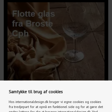
Samtykke til brug af cookies
Hos internationaldesign.dk bruger vi egne cookies og cookies
fra tredjepart for at opnå en funktionel side og for at gøre det
endnu lettere for dig at besøge internationaldesign.dk. Ved