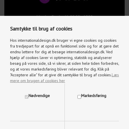
Mandag-Fredag kl. 09.00 - 17.30
Lørdage og søndage kl. 10.00 - 15.00
Samtykke til brug af cookies
info@internationaldesign.dk
Vi besvarer mails indenfor 2 timer
Hos internationaldesign.dk bruger vi egne cookies og cookies
fra tredjepart for at opnå en funktionel side og for at gøre det
endnu lettere for dig at besøge internationaldesign.dk. Ved
hjælp af cookies laver vi optimering, statistik og analyserer
besøg på vores side, så vi sikrer, at siden hele tiden forbedres,
og at vores markedsføring bliver relevant for dig. Klik på
"Acceptere alle" for at give dit samtykke til brug af cookies.
Læs
mere om brugen af cookies her
Nødvendige
Markedsføring