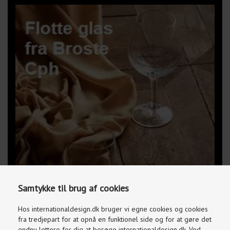
Samtykke til brug af cookies
Hos internationaldesign.dk bruger vi egne cookies og cookies
fra tredjepart for at opnå en funktionel side og for at gøre det
endnu lettere for dig at besøge internationaldesign.dk. Ved