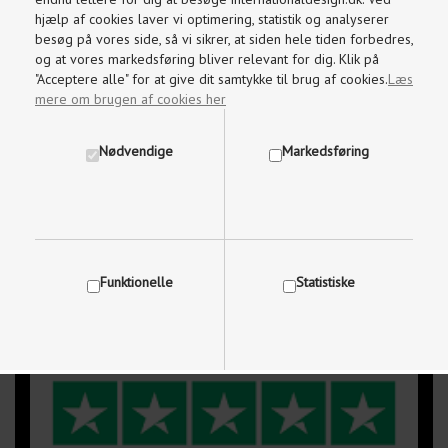
Kundeservice
hjælp af cookies laver vi optimering, statistik og analyserer
Brug for hjælp, kontakt os på
besøg på vores side, så vi sikrer, at siden hele tiden forbedres,
og at vores markedsføring bliver relevant for dig. Klik på
97 87 18 87
"Acceptere alle" for at give dit samtykke til brug af cookies.
Læs
mere om brugen af cookies her
Mandag-Fredag kl. 09.00 - 17.30
Nødvendige
Markedsføring
Lørdage og søndage kl. 10.00 - 15.00
info@internationaldesign.dk
Vi besvarer mails indenfor 2 timer
Funktionelle
Statistiske
Vis cookie detaljer