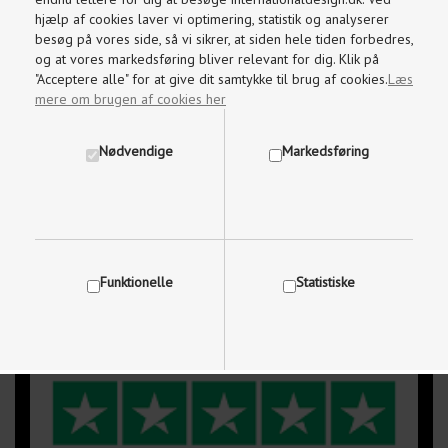
Kundeservice
hjælp af cookies laver vi optimering, statistik og analyserer
Brug for hjælp, kontakt os på
besøg på vores side, så vi sikrer, at siden hele tiden forbedres,
og at vores markedsføring bliver relevant for dig. Klik på
97 87 18 87
"Acceptere alle" for at give dit samtykke til brug af cookies.
Læs
mere om brugen af cookies her
Mandag-Fredag kl. 09.00 - 17.30
Nødvendige
Markedsføring
Lørdage og søndage kl. 10.00 - 15.00
info@internationaldesign.dk
Vi besvarer mails indenfor 2 timer
Funktionelle
Statistiske
Vis cookie detaljer