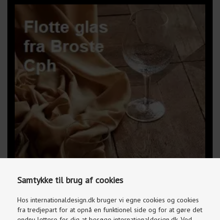
Samtykke til brug af cookies
Hos internationaldesign.dk bruger vi egne cookies og cookies
fra tredjepart for at opnå en funktionel side og for at gøre det
endnu lettere for dig at besøge internationaldesign.dk. Ved