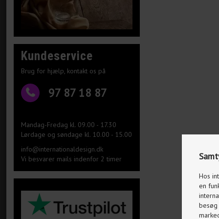
Kundeservice
Brug for hjælp, kontakt os på
97 87 18 87
Mandag-Fredag kl. 09.00 - 17.30
Lørdage og søndage kl. 10.00 - 15.00
info@internationaldesign.dk
Samty
Vi besvarer mails indenfor 2 timer
Hos in
en fun
interna
besøg p
markeds