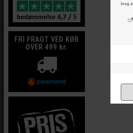
brug a
FRI FRAGT VED KØB
OVER 499 kr.