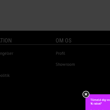
TION
OM OS
ngelser
Profil
Showroom
olitik
Tilmeld dig vo
% rabat*