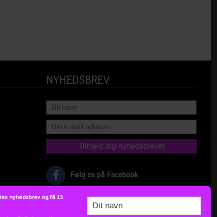
NYHEDSBREV
Følg os på Facebook
res nyhedsbrev og få 15