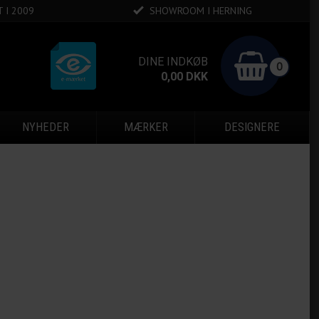
 I 2009
SHOWROOM I HERNING
DINE INDKØB
0
0,00
DKK
NYHEDER
MÆRKER
DESIGNERE