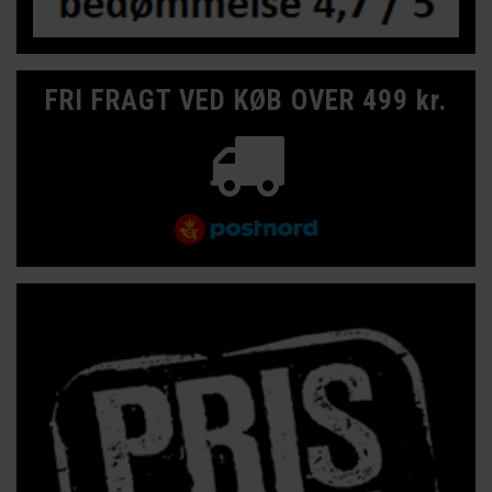
FRI FRAGT VED KØB OVER 499 kr.