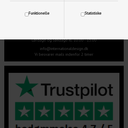
Brug for hjælp, kontakt os på
Funktionelle
Statistiske
97 87 18 87
Mandag-Fredag kl. 09.00 - 17.30
Lørdage og søndage kl. 10.00 - 15.00
Vis cookie detaljer
info@internationaldesign.dk
Vi besvarer mails indenfor 2 timer