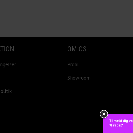
TION
OM OS
ngelser
Profil
Showroom
olitik
Tilmeld dig vo
% rabat*