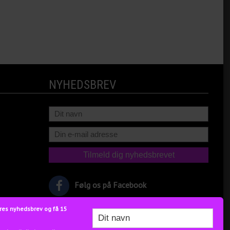
NYHEDSBREV
Følg os på Facebook
res nyhedsbrev og få 15