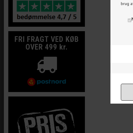
brug a
FRI FRAGT VED KØB
OVER 499 kr.