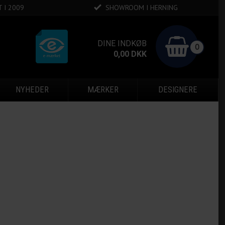
 I 2009
SHOWROOM I HERNING
DINE INDKØB
0
0,00
DKK
NYHEDER
MÆRKER
DESIGNERE