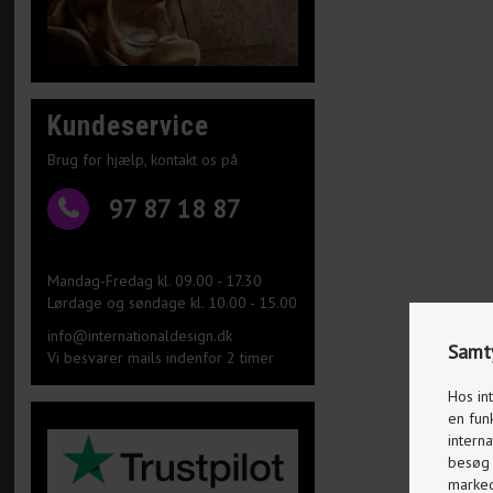
Kundeservice
Brug for hjælp, kontakt os på
97 87 18 87
Mandag-Fredag kl. 09.00 - 17.30
Lørdage og søndage kl. 10.00 - 15.00
info@internationaldesign.dk
Samty
Vi besvarer mails indenfor 2 timer
Hos in
en fun
interna
besøg p
markeds