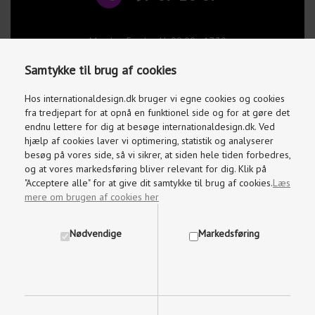
Mandag-Fredag kl. 09.00 - 17.30
Lørdage og søndage kl. 10.00 - 15.00
Samtykke til brug af cookies
info@internationaldesign.dk
Vi besvarer mails indenfor 2 timer
Hos internationaldesign.dk bruger vi egne cookies og cookies
fra tredjepart for at opnå en funktionel side og for at gøre det
endnu lettere for dig at besøge internationaldesign.dk. Ved
hjælp af cookies laver vi optimering, statistik og analyserer
besøg på vores side, så vi sikrer, at siden hele tiden forbedres,
og at vores markedsføring bliver relevant for dig. Klik på
"Acceptere alle" for at give dit samtykke til brug af cookies.
Læs
mere om brugen af cookies her
Nødvendige
Markedsføring