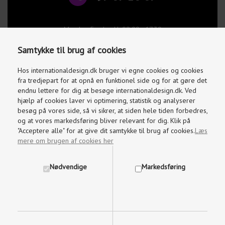
Mandag-Fredag kl. 09.00 - 17.30
Lørdage og søndage kl. 10.00 - 15.00
Samtykke til brug af cookies
info@internationaldesign.dk
Vi besvarer mails indenfor 2 timer
Hos internationaldesign.dk bruger vi egne cookies og cookies
fra tredjepart for at opnå en funktionel side og for at gøre det
endnu lettere for dig at besøge internationaldesign.dk. Ved
hjælp af cookies laver vi optimering, statistik og analyserer
besøg på vores side, så vi sikrer, at siden hele tiden forbedres,
og at vores markedsføring bliver relevant for dig. Klik på
"Acceptere alle" for at give dit samtykke til brug af cookies.
Læs
mere om brugen af cookies her
Nødvendige
Markedsføring