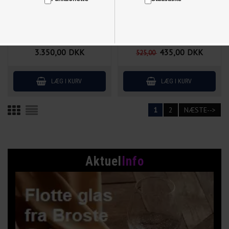
3.350,00
DKK
435,00
DKK
525,00
Vis cookie detaljer
1
2
NÆSTE-->
Aktuel
Info