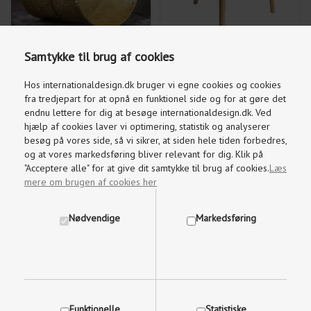
Samtykke til brug af cookies
Hos internationaldesign.dk bruger vi egne cookies og cookies
1.992,00
DKK
4.095,00
DKK
2.490,00
fra tredjepart for at opnå en funktionel side og for at gøre det
endnu lettere for dig at besøge internationaldesign.dk. Ved
hjælp af cookies laver vi optimering, statistik og analyserer
besøg på vores side, så vi sikrer, at siden hele tiden forbedres,
og at vores markedsføring bliver relevant for dig. Klik på
"Acceptere alle" for at give dit samtykke til brug af cookies.
Læs
RAAWII COMPANION TABLE
TIMBER TWIN KNIVBLOK
mere om brugen af cookies her
RED PASSION
SIDEBYSIDE
Nødvendige
Markedsføring
Funktionelle
Statistiske