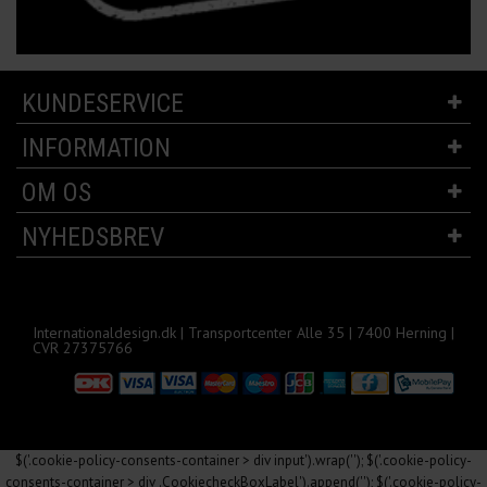
KUNDESERVICE
INFORMATION
OM OS
NYHEDSBREV
Internationaldesign.dk | Transportcenter Alle 35 | 7400 Herning |
CVR 27375766
$('.cookie-policy-consents-container > div input').wrap('
'); $('.cookie-policy-
consents-container > div .CookiecheckBoxLabel').append('
'); $('.cookie-policy-