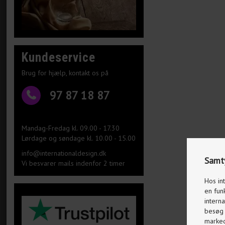
Kundeservice
Brug for hjælp, kontakt os på
97 87 18 87
Mandag-Fredag kl. 09.00 - 17.30
Lørdage og søndage kl. 10.00 - 15.00
info@internationaldesign.dk
Samty
Vi besvarer mails indenfor 2 timer
Hos in
en fun
interna
besøg p
markeds