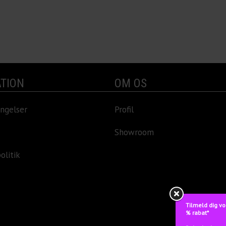
TION
OM OS
ngelser
Profil
Showroom
olitik
Tilmeld dig vo
% rabat*