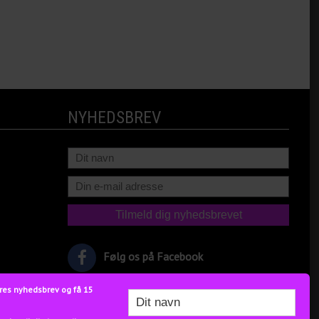
NYHEDSBREV
Følg os på Facebook
res nyhedsbrev og få 15