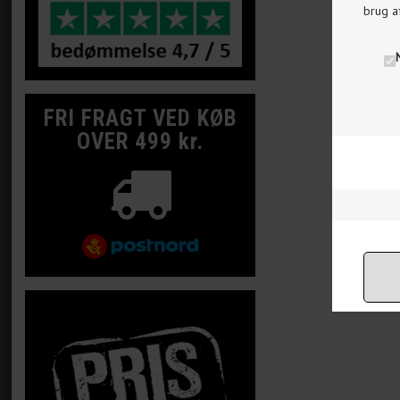
brug a
FRI FRAGT VED KØB
OVER 499 kr.