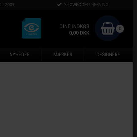
 I 2009
SHOWROOM I HERNING
DINE INDKØB
0
0,00
DKK
NYHEDER
MÆRKER
DESIGNERE