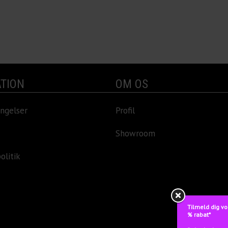
TION
OM OS
ngelser
Profil
Showroom
olitik
Tilmeld dig vo
% rabat*