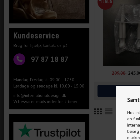
Kundeservice
Brug for hjælp, kontakt os på
97 87 18 87
299,00
245,0
Mandag-Fredag kl. 09.00 - 17.30
Lørdage og søndage kl. 10.00 - 15.00
info@internationaldesign.dk
Samty
Vi besvarer mails indenfor 2 timer
Hos in
en fun
interna
besøg p
markeds