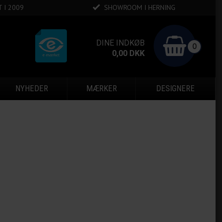
 I 2009
SHOWROOM I HERNING
DINE INDKØB
0
0,00
DKK
NYHEDER
MÆRKER
DESIGNERE