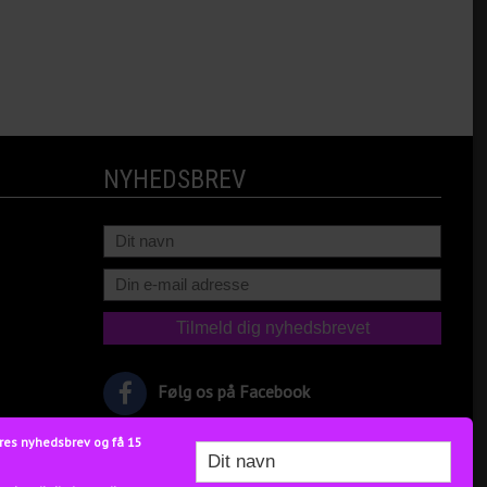
NYHEDSBREV
Følg os på Facebook
res nyhedsbrev og få 15