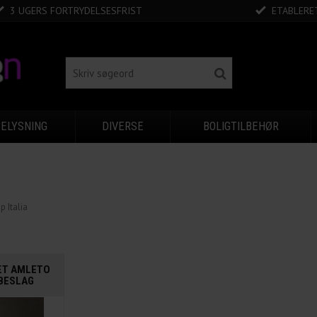
3 UGERS FORTRYDELSESFRIST
ETABLERET
BELYSNING
DIVERSE
BOLIGTILBEHØR
p Italia
ÆT AMLETO
BESLAG