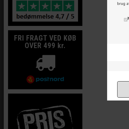
brug a
FRI FRAGT VED KØB
OVER 499 kr.