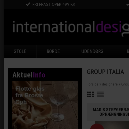
FRI FRAGT OVER 499 KR
STOLE
BORDE
UDENDØRS
GROUP ITALIA
Aktuel
Info
Forside
»
designere
»
Grou
MAGIS STRYGEBR
OPHÆNGNINGS