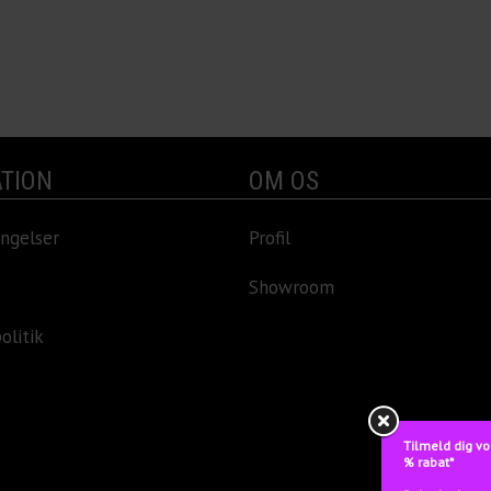
TION
OM OS
ngelser
Profil
Showroom
olitik
Tilmeld dig vo
% rabat*