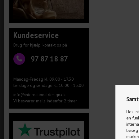
Kundeservice
Brug for hjælp, kontakt os på
97 87 18 87
Mandag-Fredag kl. 09.00 - 17.30
Lørdage og søndage kl. 10.00 - 15.00
info@internationaldesign.dk
Samty
Vi besvarer mails indenfor 2 timer
Hos in
en fun
interna
besøg p
markeds