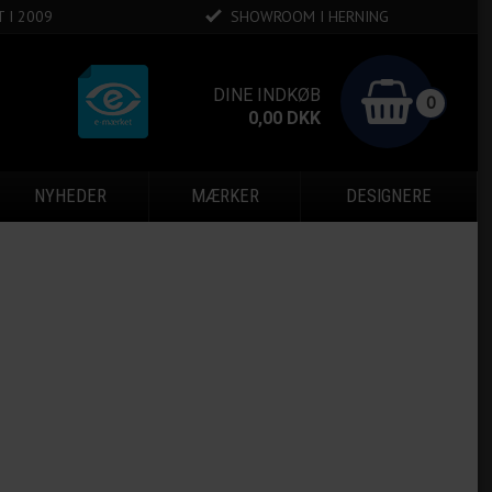
 I 2009
SHOWROOM I HERNING
DINE INDKØB
0
0,00
DKK
NYHEDER
MÆRKER
DESIGNERE