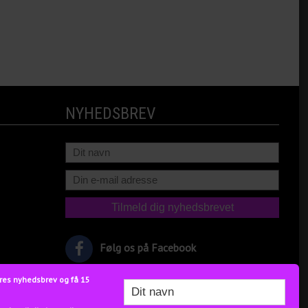
NYHEDSBREV
Følg os på Facebook
res nyhedsbrev og få 15