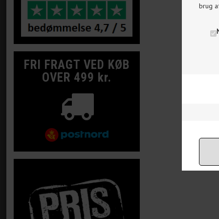
brug a
FRI FRAGT VED KØB
OVER 499 kr.