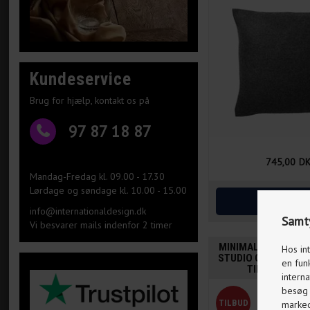
Kundeservice
Brug for hjælp, kontakt os på
97 87 18 87
745,00
D
Mandag-Fredag kl. 09.00 - 17.30
Lørdage og søndage kl. 10.00 - 15.00
info@internationaldesign.dk
Samty
Vi besvarer mails indenfor 2 timer
MINIMAL PILLOW KR
Hos in
STUDIO GRÅBRUN LÆ
en fun
TILBAGE PÅ L
interna
besøg p
markeds