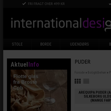
FRI FRAGT OVER 499 KR
STOLE
BORDE
UDENDØRS
PUDER
Aktuel
Info
Forside
»
Boligtilbehør
»
P
AREQUIPA PUDER (A
SILKEBORG ULDS
(MANGE FAR