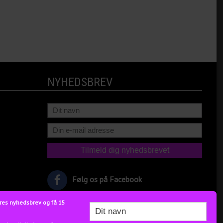
NYHEDSBREV
Følg os på Facebook
res nyhedsbrev og få 15