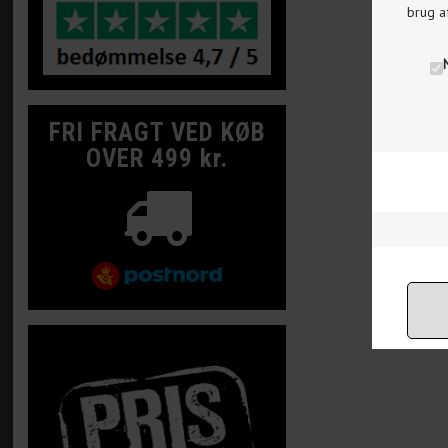
brug a
FRI FRAGT VED KØB
OVER 499 kr.