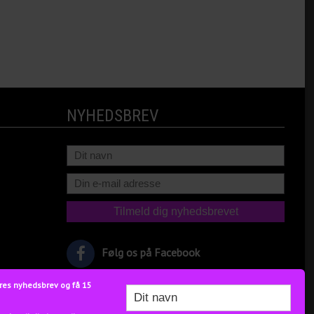
NYHEDSBREV
Følg os på Facebook
res nyhedsbrev og få 15