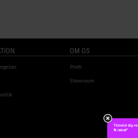
TION
OM OS
ngelser
Profil
Showroom
olitik
Tilmeld dig vo
% rabat*