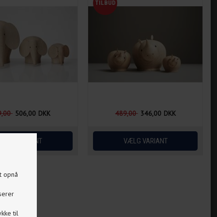
9,00
506,00
DKK
489,00
346,00
DKK
at opnå
serer
kke til