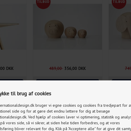
,00
DKK
489,00
356,00
DKK
74
kke til brug af cookies
ternationaldesign.dk bruger vi egne cookies og cookies fra tredjepart for 
ktionel side og for at gøre det endnu lettere for dig at besøge
tionaldesign.dk. Ved hjælp af cookies laver vi optimering, statistik og analy
å vores side, så vi sikrer, at siden hele tiden forbedres, og at vores
føring bliver relevant for dig. Klik på "Acceptere alle" for at give dit samty