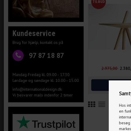
Kundeservice
Brug for hjælp, kontakt os på
97 87 18 87
2.975,00
2.380
Mandag-Fredag kl. 09.00 - 17.30
Lørdage og søndage kl. 10.00 - 15.00
info@internationaldesign.dk
Samty
Vi besvarer mails indenfor 2 timer
Hos in
en fun
interna
besøg p
markeds