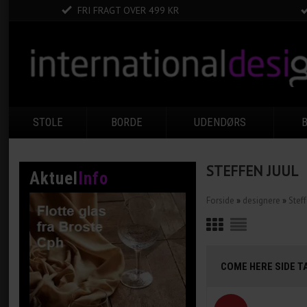
FRI FRAGT OVER 499 KR
STOLE
BORDE
UDENDØRS
STEFFEN JUUL
Aktuel
Info
Forside
»
designere
»
Steff
COME HERE SIDE T