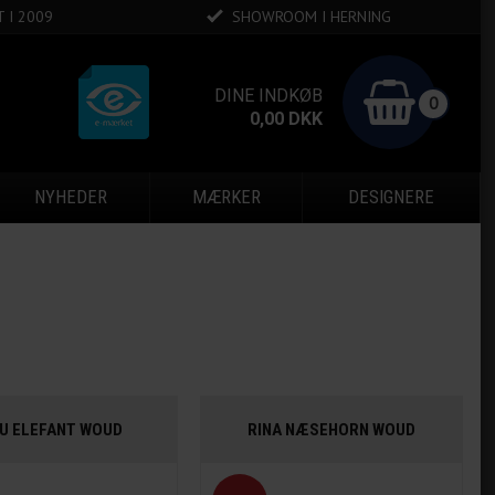
 I 2009
SHOWROOM I HERNING
DINE INDKØB
0
0,00
DKK
NYHEDER
MÆRKER
DESIGNERE
U ELEFANT WOUD
RINA NÆSEHORN WOUD