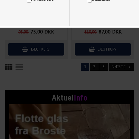
75,00
DKK
87,00
DKK
95,00
110,00
Vis cookie detaljer
1
2
3
NÆSTE-->
Aktuel
Info