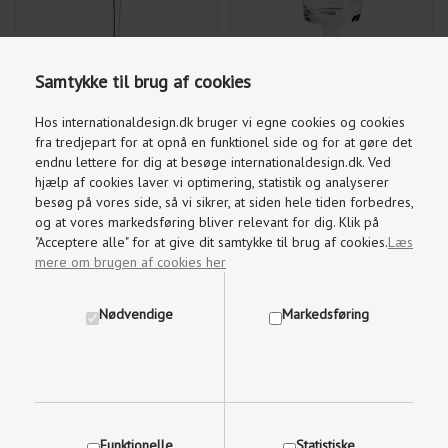
Samtykke til brug af cookies
Hos internationaldesign.dk bruger vi egne cookies og cookies
71,00
DKK
83,00
DKK
90,00
105,00
fra tredjepart for at opnå en funktionel side og for at gøre det
endnu lettere for dig at besøge internationaldesign.dk. Ved
hjælp af cookies laver vi optimering, statistik og analyserer
besøg på vores side, så vi sikrer, at siden hele tiden forbedres,
og at vores markedsføring bliver relevant for dig. Klik på
BUBBLE RØDVINSGLAS
"Acceptere alle" for at give dit samtykke til brug af cookies.
Læs
BUBBLE RØDVINSGLAS
MED FOD BROSTE
mere om brugen af cookies her
BROSTE COPENHAGEN
COPENHAGEN
Nødvendige
Markedsføring
Funktionelle
Statistiske