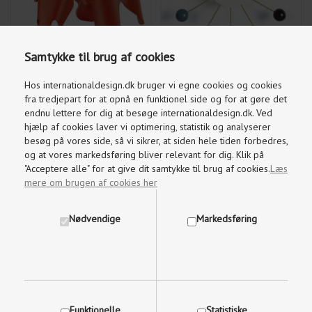
Samtykke til brug af cookies
Hos internationaldesign.dk bruger vi egne cookies og cookies
2.270,50
DKK
2.612,50
DKK
2.390,00
2.750,00
fra tredjepart for at opnå en funktionel side og for at gøre det
endnu lettere for dig at besøge internationaldesign.dk. Ved
hjælp af cookies laver vi optimering, statistik og analyserer
besøg på vores side, så vi sikrer, at siden hele tiden forbedres,
og at vores markedsføring bliver relevant for dig. Klik på
"Acceptere alle" for at give dit samtykke til brug af cookies.
Læs
VITRA EAMES DSR STOLE,
VITRA EAMES DSR STOLE,
mere om brugen af cookies her
HVID
RØD
Nødvendige
Markedsføring
Funktionelle
Statistiske