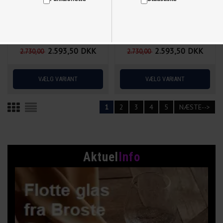
2.593,50
DKK
2.593,50
DKK
2.730,00
2.730,00
Vis cookie detaljer
1
2
3
4
5
NÆSTE-->
Aktuel
Info