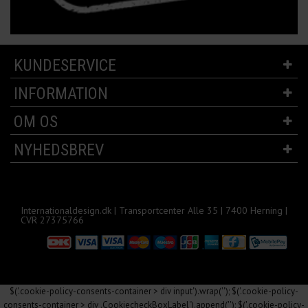
KUNDESERVICE
INFORMATION
OM OS
NYHEDSBREV
Internationaldesign.dk | Transportcenter Alle 35 | 7400 Herning |
CVR 27375766
$('.cookie-policy-consents-container > div input').wrap('
'); $('.cookie-policy-
consents-container > div .CookiecheckBoxLabel').append('
'); $('.cookie-policy-