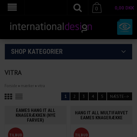
0,00
DKK
0
SHOP KATEGORIER
VITRA
Forside
»
mærker
»
vitra
1
2
3
4
5
NÆSTE-->
EAMES HANG IT ALL
HANG IT ALL MULTIFARVET
KNAGERÆKKEN (NYE
EAMES KNAGERÆKKE
FARVER)