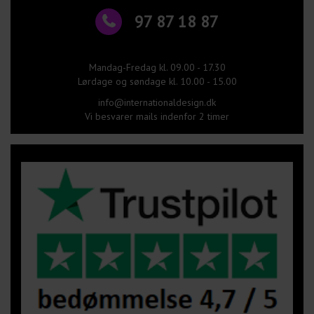
97 87 18 87
Mandag-Fredag kl. 09.00 - 17.30
Lørdage og søndage kl. 10.00 - 15.00
info@internationaldesign.dk
Vi besvarer mails indenfor 2 timer