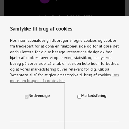
Mandag-Fredag kl. 09.00 - 17.30
Lørdage og søndage kl. 10.00 - 15.00
Samtykke til brug af cookies
info@internationaldesign.dk
Vi besvarer mails indenfor 2 timer
Hos internationaldesign.dk bruger vi egne cookies og cookies
fra tredjepart for at opnå en funktionel side og for at gøre det
endnu lettere for dig at besøge internationaldesign.dk. Ved
hjælp af cookies laver vi optimering, statistik og analyserer
besøg på vores side, så vi sikrer, at siden hele tiden forbedres,
og at vores markedsføring bliver relevant for dig. Klik på
"Acceptere alle" for at give dit samtykke til brug af cookies.
Læs
mere om brugen af cookies her
Nødvendige
Markedsføring