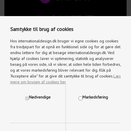
Mandag-Fredag kl. 09.00 - 17.30
Lørdage og søndage kl. 10.00 - 15.00
Samtykke til brug af cookies
info@internationaldesign.dk
Vi besvarer mails indenfor 2 timer
Hos internationaldesign.dk bruger vi egne cookies og cookies
fra tredjepart for at opnå en funktionel side og for at gøre det
endnu lettere for dig at besøge internationaldesign.dk. Ved
hjælp af cookies laver vi optimering, statistik og analyserer
besøg på vores side, så vi sikrer, at siden hele tiden forbedres,
og at vores markedsføring bliver relevant for dig. Klik på
"Acceptere alle" for at give dit samtykke til brug af cookies.
Læs
mere om brugen af cookies her
Nødvendige
Markedsføring