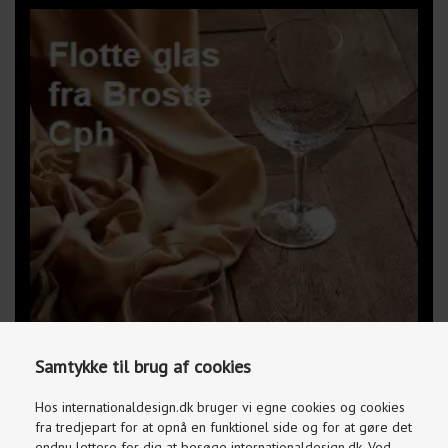
Samtykke til brug af cookies
Hos internationaldesign.dk bruger vi egne cookies og cookies
fra tredjepart for at opnå en funktionel side og for at gøre det
endnu lettere for dig at besøge internationaldesign.dk. Ved