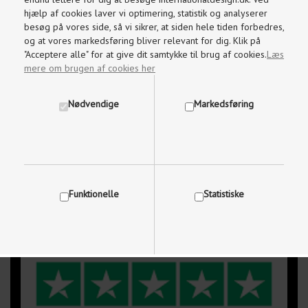
Kundeservice
hjælp af cookies laver vi optimering, statistik og analyserer
Brug for hjælp, kontakt os på
besøg på vores side, så vi sikrer, at siden hele tiden forbedres,
og at vores markedsføring bliver relevant for dig. Klik på
97 87 18 87
"Acceptere alle" for at give dit samtykke til brug af cookies.
Læs
mere om brugen af cookies her
Mandag-Fredag kl. 09.00 - 17.30
Nødvendige
Markedsføring
Lørdage og søndage kl. 10.00 - 15.00
info@internationaldesign.dk
Vi besvarer mails indenfor 2 timer
Funktionelle
Statistiske
Vis cookie detaljer