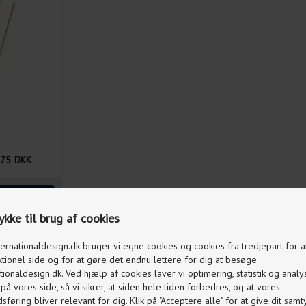
,75
DKK
kke til brug af cookies
ternationaldesign.dk bruger vi egne cookies og cookies fra tredjepart for 
ktionel side og for at gøre det endnu lettere for dig at besøge
tionaldesign.dk. Ved hjælp af cookies laver vi optimering, statistik og analy
å vores side, så vi sikrer, at siden hele tiden forbedres, og at vores
føring bliver relevant for dig. Klik på "Acceptere alle" for at give dit samty