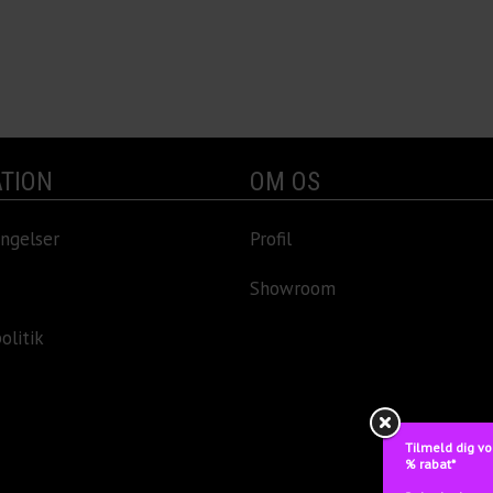
TION
OM OS
ngelser
Profil
Showroom
olitik
Tilmeld dig vo
% rabat*