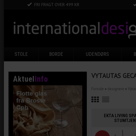
FRI FRAGT OVER 499 KR
STOLE
BORDE
UDENDØRS
VYTAUTAS GEC
Aktuel
Info
Forside
»
designere
»
Vyta
EKTA LIVING SP
STUMTJEN