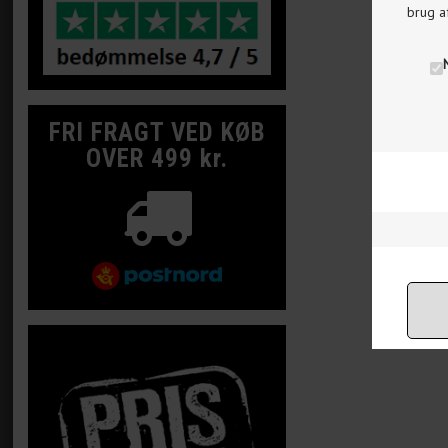
brug a
FRI FRAGT VED KØB
OVER 499 kr.