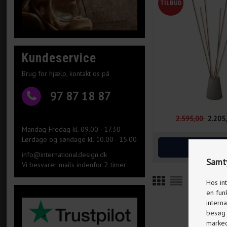
Kundeservice
Brug for hjælp, kontakt os på
97 87 18 87
2.595,00
2.205
Mandag-Fredag kl. 09.00 - 17.30
Lørdage og søndage kl. 10.00 - 15.00
info@internationaldesign.dk
Samty
Vi besvarer mails indenfor 2 timer
Hos in
en fun
interna
besøg p
markeds