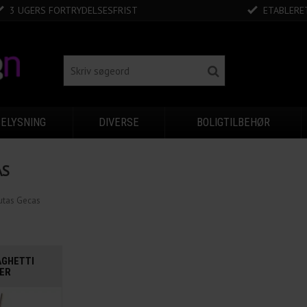
3 UGERS FORTRYDELSESFRIST
ETABLERET
BELYSNING
DIVERSE
BOLIGTILBEHØR
AS
utas Gecas
AGHETTI
ER