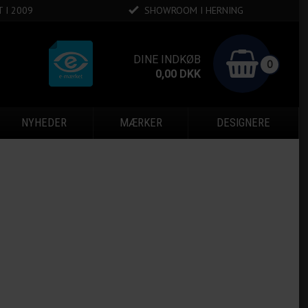
 I 2009
SHOWROOM I HERNING
DINE INDKØB
0
0,00
DKK
NYHEDER
MÆRKER
DESIGNERE