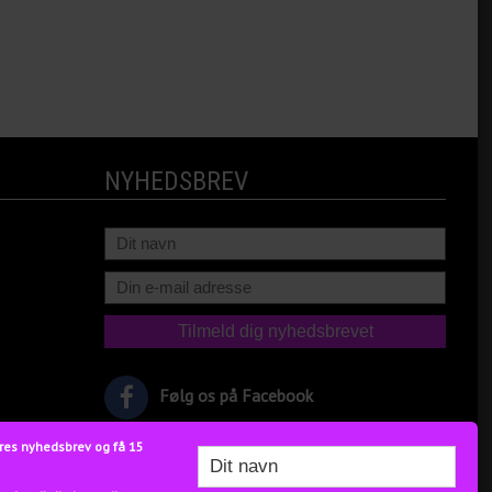
NYHEDSBREV
Følg os på Facebook
res nyhedsbrev og få 15