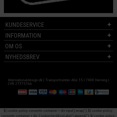
KUNDESERVICE
INFORMATION
OM OS
NYHEDSBREV
Internationaldesign.dk | Transportcenter Alle 35 | 7400 Herning |
CVR 27375766
$('.cookie-policy-consents-container > div input').wrap('
'); $('.cookie-policy-
consents-container > div .CookiecheckBoxLabel').append('
'); $('.cookie-policy-