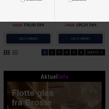
336,00
DKK
199,20
DKK
420,00
249,00
Vis cookie detaljer
1
2
3
4
5
6
NÆSTE-->
Aktuel
Info