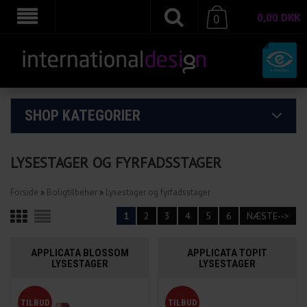
0,00
DKK
0
SHOP KATEGORIER
LYSESTAGER OG FYRFADSSTAGER
Forside
»
Boligtilbehør
»
Lysestager og fyrfadsstager
1
2
3
4
5
6
NÆSTE-->
APPLICATA BLOSSOM
APPLICATA TOPIT
LYSESTAGER
LYSESTAGER