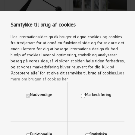
Samtykke til brug af cookies
Hos internationaldesign.dk bruger vi egne cookies og cookies
1.817,00
DKK
396,00
DKK
2.595,00
495,00
fra tredjepart for at opnå en funktionel side og for at gøre det
endnu lettere for dig at besøge internationaldesign.dk. Ved
hjælp af cookies laver vi optimering, statistik og analyserer
besøg på vores side, så vi sikrer, at siden hele tiden forbedres,
og at vores markedsføring bliver relevant for dig. Klik på
"Acceptere alle" for at give dit samtykke til brug af cookies.
Læs
ROLF LYSESTAGER - 11 NYE
CARDIVA HANS THYGE
mere om brugen af cookies her
FARVER
LIGHTSCAPE LYSESTAGER
Nødvendige
Markedsføring
Funktionelle
Statistiske