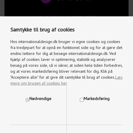
Mandag-Fredag kl. 09.00 - 17.30
Lørdage og søndage kl. 10.00 - 15.00
Samtykke til brug af cookies
info@internationaldesign.dk
Vi besvarer mails indenfor 2 timer
Hos internationaldesign.dk bruger vi egne cookies og cookies
fra tredjepart for at opnå en funktionel side og for at gøre det
endnu lettere for dig at besøge internationaldesign.dk. Ved
hjælp af cookies laver vi optimering, statistik og analyserer
besøg på vores side, så vi sikrer, at siden hele tiden forbedres,
og at vores markedsføring bliver relevant for dig. Klik på
"Acceptere alle" for at give dit samtykke til brug af cookies.
Læs
mere om brugen af cookies her
Nødvendige
Markedsføring