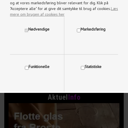
og at vores markedsføring bliver relevant for dig. Klik på
"Acceptere alle" for at give dit samtykke til brug af cookies.
Læs
mere om brugen af cookies her
Nødvendige
Markedsføring
1.271,00
DKK
1.390,00
DKK
1.695,00
Funktionelle
Statistiske
Aktuel
Info
Vis cookie detaljer