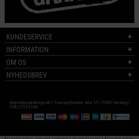
KUNDESERVICE
INFORMATION
OM OS
NYHEDSBREV
Internationaldesign.dk | Transportcenter Alle 35 | 7400 Herning |
CVR 27375766
$('.cookie-policy-consents-container > div input').wrap('
'); $('.cookie-policy-