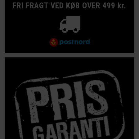
FRI FRAGT VED KØB OVER 499 kr.