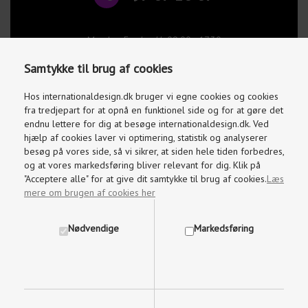
Mandag-Fredag kl. 09.00 - 17.30
Lørdage og søndage kl. 10.00 - 15.00
Samtykke til brug af cookies
info@internationaldesign.dk
Vi besvarer mails indenfor 2 timer
Hos internationaldesign.dk bruger vi egne cookies og cookies
fra tredjepart for at opnå en funktionel side og for at gøre det
endnu lettere for dig at besøge internationaldesign.dk. Ved
hjælp af cookies laver vi optimering, statistik og analyserer
besøg på vores side, så vi sikrer, at siden hele tiden forbedres,
og at vores markedsføring bliver relevant for dig. Klik på
"Acceptere alle" for at give dit samtykke til brug af cookies.
Læs
mere om brugen af cookies her
Nødvendige
Markedsføring