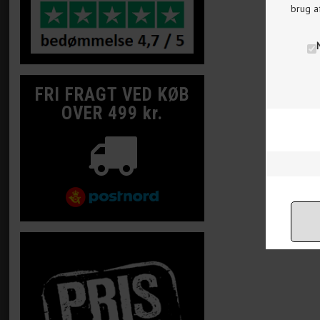
brug a
FRI FRAGT VED KØB
OVER 499 kr.