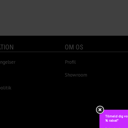
TION
OM OS
ngelser
Profil
Showroom
olitik
Tilmeld dig vo
% rabat*