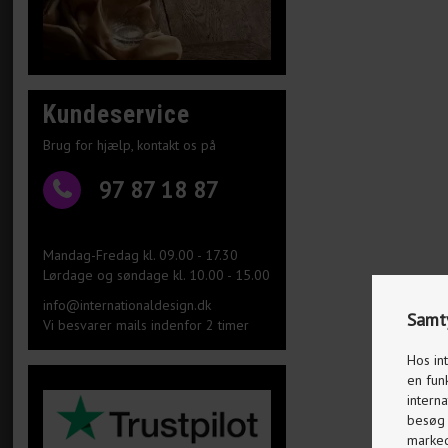
Kundeservice
Brug for hjælp, kontakt os på
97 87 18 87
Mandag-Fredag kl. 09.00 - 17.30
Lørdage og søndage kl. 10.00 - 15.00
info@internationaldesign.dk
Samty
Vi besvarer mails indenfor 2 timer
Hos in
en fun
interna
besøg p
markeds