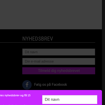
NYHEDSBREV
Følg os på Facebook
res nyhedsbrev og få 15