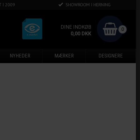
 I 2009
SHOWROOM I HERNING
DINE INDKØB
0
0,00
DKK
NYHEDER
MÆRKER
DESIGNERE