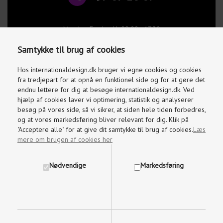
Mandag-Fredag kl. 09.00 - 17.30
Lørdage og søndage kl. 10.00 - 15.00
Samtykke til brug af cookies
info@internationaldesign.dk
Vi besvarer mails indenfor 2 timer
Hos internationaldesign.dk bruger vi egne cookies og cookies
fra tredjepart for at opnå en funktionel side og for at gøre det
endnu lettere for dig at besøge internationaldesign.dk. Ved
hjælp af cookies laver vi optimering, statistik og analyserer
besøg på vores side, så vi sikrer, at siden hele tiden forbedres,
og at vores markedsføring bliver relevant for dig. Klik på
"Acceptere alle" for at give dit samtykke til brug af cookies.
Læs
mere om brugen af cookies her
Nødvendige
Markedsføring