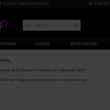
3 UGERS FORTRYDELSESFRIST
ETABLERET
BELYSNING
DIVERSE
BOLIGTILBEHØR
Herning
 men har også et Showroom i Herning, som er åbent efter aftale
 1887 eller info@internationaldesign.dk for at aftale et besøg