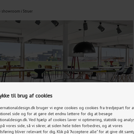
le showroom i Struer
kke til brug af cookies
ternationaldesign.dk bruger vi egne cookies og cookies fra tredjepart for 
ktionel side og for at gøre det endnu lettere for dig at besøge
tionaldesign.dk. Ved hjælp af cookies laver vi optimering, statistik og analy
å vores side, så vi sikrer, at siden hele tiden forbedres, og at vores
føring bliver relevant for dig. Klik på "Acceptere alle" for at give dit samty