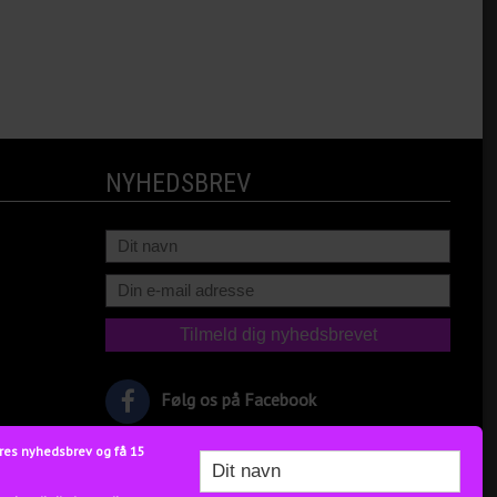
NYHEDSBREV
Følg os på Facebook
res nyhedsbrev og få 15