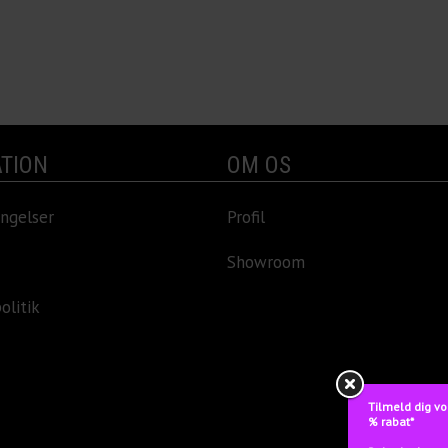
TION
OM OS
ngelser
Profil
Showroom
olitik
Tilmeld dig vo
% rabat*