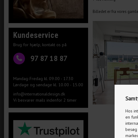
Billedet er fra vores gam
Kundeservice
Brug for hjælp, kontakt os på
97 87 18 87
Mandag-Fredag kl. 09.00 - 17.30
Lørdage og søndage kl. 10.00 - 15.00
info@internationaldesign.dk
Samty
Vi besvarer mails indenfor 2 timer
Hos in
en fun
interna
besøg p
markeds