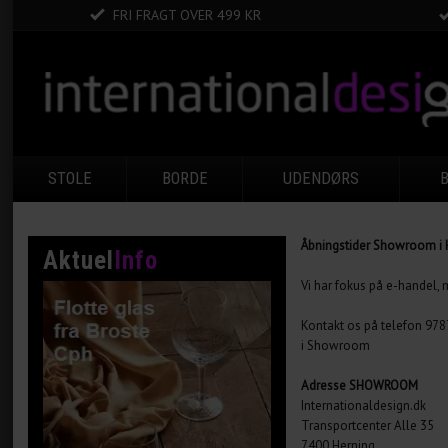
FRI FRAGT OVER 499 KR
STOLE
BORDE
UDENDØRS
Åbningstider Showroom i 
Aktuel
Info
Vi har fokus på e-handel,
Kontakt os på telefon 9787
i Showroom
Adresse SHOWROOM
Internationaldesign.dk
Transportcenter Alle 35
7400 Herning