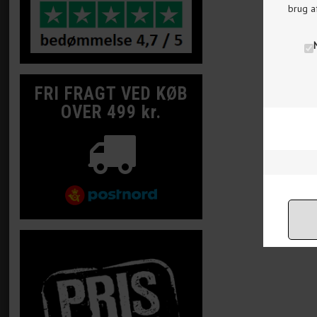
brug a
FRI FRAGT VED KØB
OVER 499 kr.