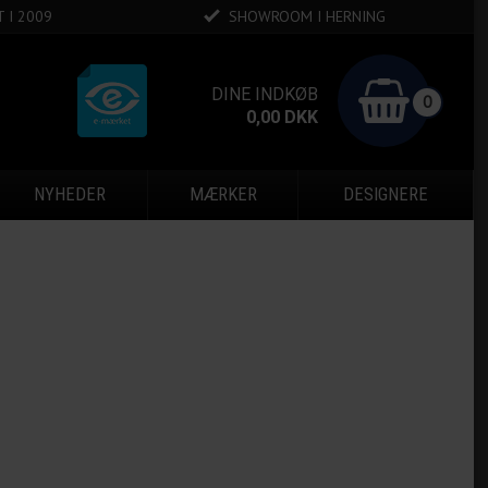
 I 2009
SHOWROOM I HERNING
DINE INDKØB
0
0,00
DKK
NYHEDER
MÆRKER
DESIGNERE