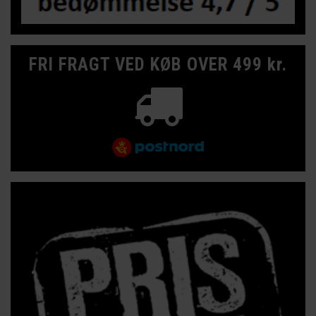
FRI FRAGT VED KØB OVER 499 kr.