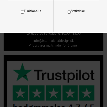
Brug for hjælp, kontakt os på
Funktionelle
Statistiske
97 87 18 87
Mandag-Fredag kl. 09.00 - 17.30
Lørdage og søndage kl. 10.00 - 15.00
Vis cookie detaljer
info@internationaldesign.dk
Vi besvarer mails indenfor 2 timer