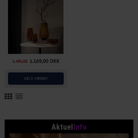
1.169,00
DKK
1.495,00
Aktuel
Info