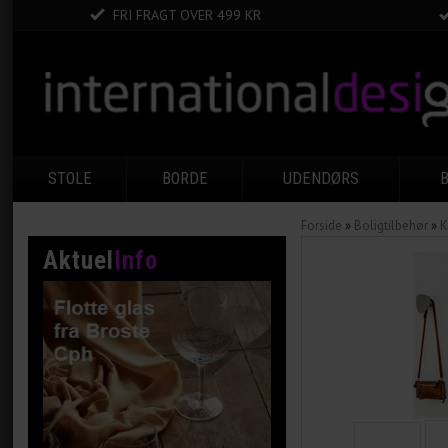
FRI FRAGT OVER 499 KR
STOLE
BORDE
UDENDØRS
Forside
»
Boligtilbehør
»
K
Aktuel
Info