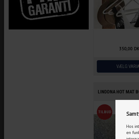
350,00
D
LINDDNA HOT MAT 
Samty
Hos in
en fun
interna