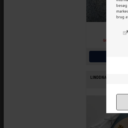
besøg p
markeds
brug a
160,00
136,0
LINDDNA CURVE DÆ
LARGE