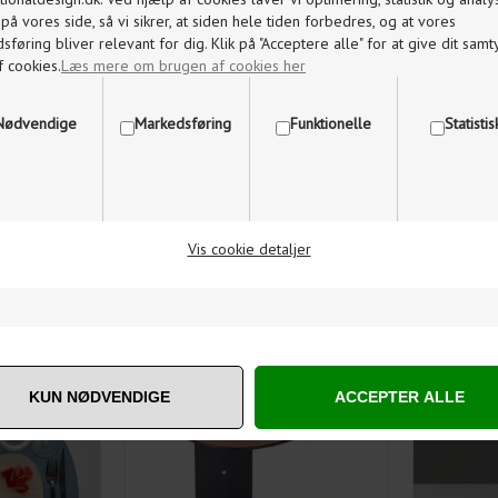
å vores side, så vi sikrer, at siden hele tiden forbedres, og at vores
føring bliver relevant for dig. Klik på "Acceptere alle" for at give dit samty
f cookies.
Læs mere om brugen af cookies her
Nødvendige
Markedsføring
Funktionelle
Statisti
0
DKK
600,00
495,00
DKK
Vis cookie detaljer
KKESERVIET
LINDDNA CURVE SHELF
LINDDNA