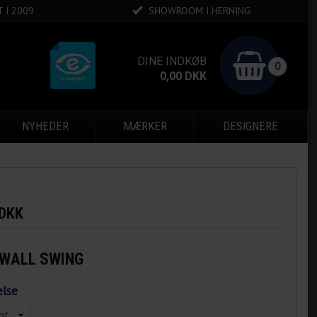
 I 2009
SHOWROOM I HERNING
DINE INDKØB
0
0,00
DKK
NYHEDER
MÆRKER
DESIGNERE
k
 DKK
 WALL SWING
else