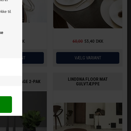
kke til
ske
1.500,00
DKK
60,00
53,40
DKK
LINDDNA FLOOR MAT
 CURVE STAGE 2-PAK
GULVTÆPPE