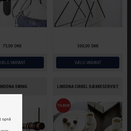
75,00
DKK
300,00
DKK
INDDNA SWING
LINDDNA CIRKEL DÆKKESERVIET
at opnå
serer