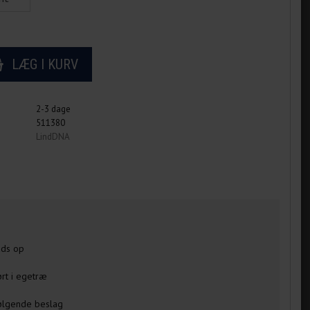
2-3 dage
511380
LindDNA
lads op
rt i egetræ
følgende beslag