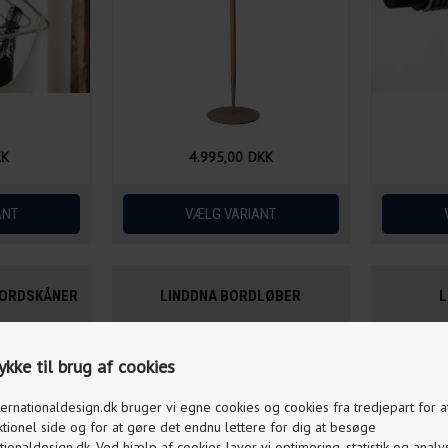
KK
4.995,00
DKK
BORDSKÅNER
LINDDNA BORDLØBER
L
kke til brug af cookies
ternationaldesign.dk bruger vi egne cookies og cookies fra tredjepart for 
ktionel side og for at gøre det endnu lettere for dig at besøge
tionaldesign.dk. Ved hjælp af cookies laver vi optimering, statistik og analy