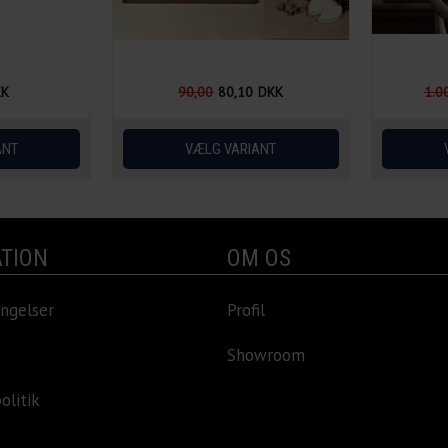
KK
90,00
80,10
DKK
1.0
TION
OM OS
ngelser
Profil
Showroom
olitik