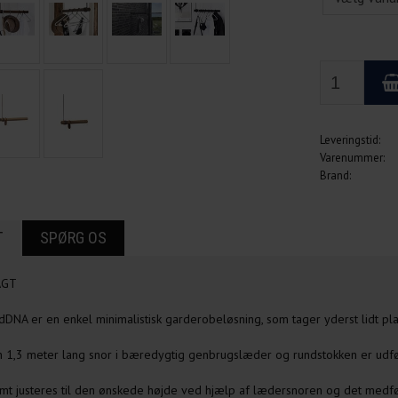
Leveringstid:
Varenummer:
Brand:
T
SPØRG OS
AGT
ndDNA er en enkel minimalistisk garderobeløsning, som tager yderst lidt p
n 1,3 meter lang snor i bæredygtig genbrugslæder og rundstokken er udfø
mt justeres til den ønskede højde ved hjælp af lædersnoren og det med