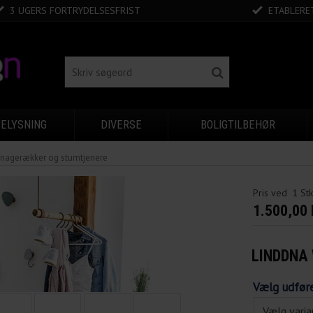
3 UGERS FORTRYDELSESFRIST
ETABLERET
BELYSNING
DIVERSE
BOLIGTILBEHØR
nagerækker og stumtjenere
Pris ved
1
St
1.500,00
LINDDNA
Vælg udfør