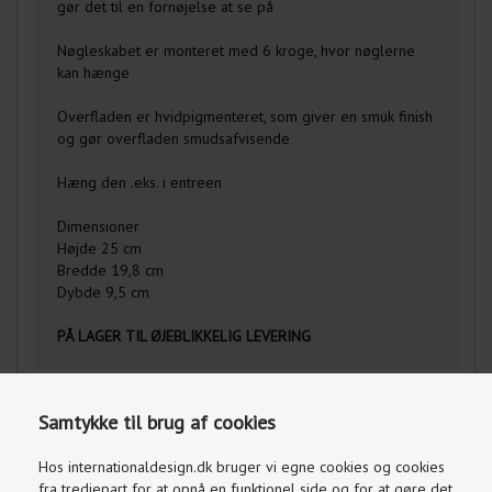
gør det til en fornøjelse at se på
Nøgleskabet er monteret med 6 kroge, hvor nøglerne
kan hænge
Overfladen er hvidpigmenteret, som giver en smuk finish
og gør overfladen smudsafvisende
Hæng den .eks. i entreen
Dimensioner
Højde 25 cm
Bredde 19,8 cm
Dybde 9,5 cm
PÅ LAGER TIL ØJEBLIKKELIG LEVERING
Samtykke til brug af cookies
Hos internationaldesign.dk bruger vi egne cookies og cookies
fra tredjepart for at opnå en funktionel side og for at gøre det