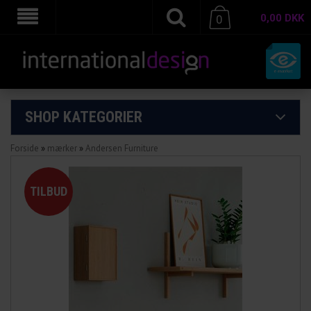
0,00
DKK
0
SHOP KATEGORIER
Forside
»
mærker
»
Andersen Furniture