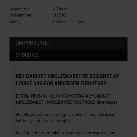
Leveringstid:
1-2 dage
Varenummer:
5122965
Brand:
Andersen Furniture
OM PRODUKTET
SPØRG OS
KEY CABINET NØGLESKABET ER DESIGNET AF
LOUISE SIIG FOR ANDERSEN FURNITURE
BESTIL INDEN KL. 16.30 OG MODTAG KEY CABINET
NØGLESKABET I MORGEN MED POSTNORD (hverdage)
Flot Nøgleskab i massiv egetræ, hvor man praktisk kan
hylde styr på alle sine nøgler
Key Cabinet har et enkelt og stringent formsprog, som