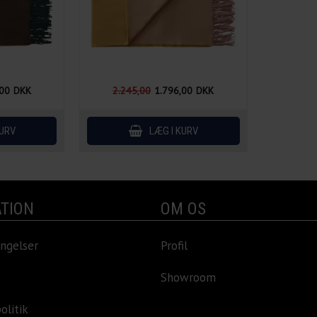
,00
DKK
2.245,00
1.796,00
DKK
TION
OM OS
ngelser
Profil
Showroom
olitik