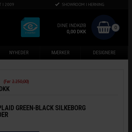
 I 2009
SHOWROOM I HERNING
DINE INDKØB
0
0,00
DKK
NYHEDER
MÆRKER
DESIGNERE
k
(Før
2.250,00
)
 DKK
PLAID GREEN-BLACK SILKEBORG
DER