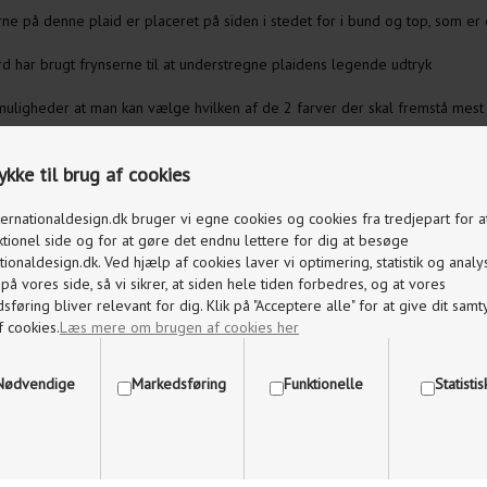
ne på denne plaid er placeret på siden i stedet for i bund og top, som er
 har brugt frynserne til at understregne plaidens legende udtryk
uligheder at man kan vælge hvilken af de 2 farver der skal fremstå mest s
ke andre farver, se nedenstående relaterede varer
kke til brug af cookies
ternationaldesign.dk bruger vi egne cookies og cookies fra tredjepart for 
ktionel side og for at gøre det endnu lettere for dig at besøge
GSÅ INTERESSERET I FØLGENDE PRODUKTER
tionaldesign.dk. Ved hjælp af cookies laver vi optimering, statistik og analy
å vores side, så vi sikrer, at siden hele tiden forbedres, og at vores
føring bliver relevant for dig. Klik på "Acceptere alle" for at give dit samty
FRANJA PLAID SILKEBORG
EEN-BLUE
FRANJ
ULDSPINDERI BURGUNDY LIGHT
f cookies.
Læs mere om brugen af cookies her
PINDERI
ULDSPIN
BLUE
Nødvendige
Markedsføring
Funktionelle
Statisti