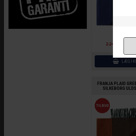
2.245,00
1.796
FRANJA PLAID GR
SILKEBORG ULDS