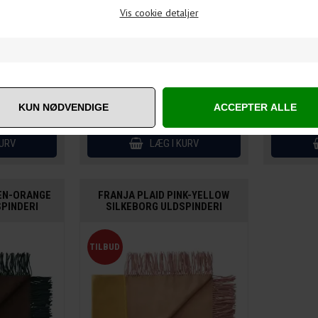
Vis cookie detaljer
,00
DKK
2.245,00
1.796,00
DKK
2.24
EEN-ORANGE
FRANJA PLAID PINK-YELLOW
PINDERI
SILKEBORG ULDSPINDERI