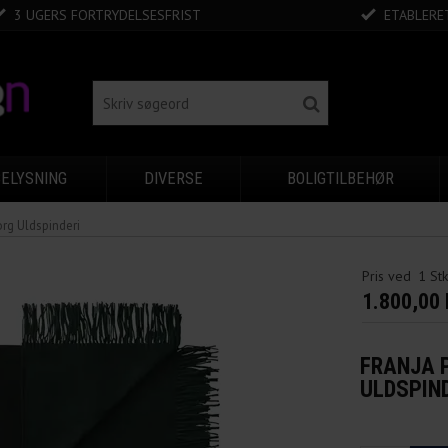
3 UGERS FORTRYDELSESFRIST
ETABLERET
BELYSNING
DIVERSE
BOLIGTILBEHØR
org Uldspinderi
Pris ved
1
St
1.800,00
FRANJA 
ULDSPIN