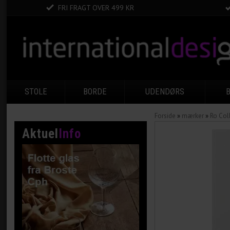
FRI FRAGT OVER 499 KR
STOLE
BORDE
UDENDØRS
Forside
»
mærker
»
Ro Col
Aktuel
Info