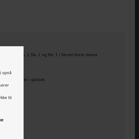
udover fås No. 1, No. 2 og No. 3 i farven burnt sienna
at opnå
små luftbobler i glasset.
serer
kke til
ske