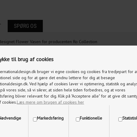
T
SPØRG OS
 designet Flower Vasen for producenten Ro Collection
 og størrelser. Alle vaserne fås i farverne indigo blue og smoked grey. Her
kke til brug af cookies
No. 2 og No. 23 i Moss Green
ternationaldesign.dk bruger vi egne cookies og cookies fra tredjepart for 
ktionel side og for at gøre det endnu lettere for dig at besøge
 hvilket giver vasen et unikt præg og man vil derfor f.eks. kunne opleve 
tionaldesign.dk. Ved hjælp af cookies laver vi optimering, statistik og analy
å vores side, så vi sikrer, at siden hele tiden forbedres, og at vores
lt ens.
føring bliver relevant for dig. Klik på "Acceptere alle" for at give dit samty
f cookies.
Læs mere om brugen af cookies her
risen kommer frem
Nødvendige
Markedsføring
Funktionelle
Statisti
m. Ø13 cm
m. Ø15 cm
m. Ø19 cm