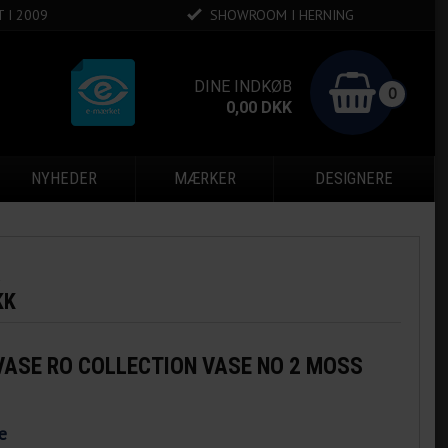
 I 2009
SHOWROOM I HERNING
DINE INDKØB
0
0,00
DKK
NYHEDER
MÆRKER
DESIGNERE
k
KK
VASE RO COLLECTION VASE NO 2 MOSS
e