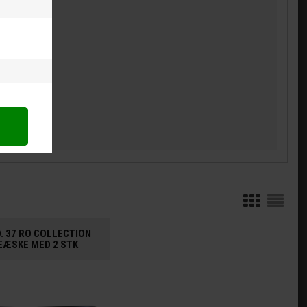
. 37 RO COLLECTION
EÆSKE MED 2 STK