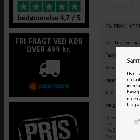
OM PRODUKTE
FRI FRAGT VED KØB
Nina Erichsen har
OVER 499 kr.
Fås i flere farver
Samty
Som en nyhed fås 
Hos in
en fun
Vasen er mundblæst
interna
besøg p
Ikke 2 vaser er he
markeds
brug a
Vælg udgave og p
Dimensioner
No. 1. Højde 12 c
No. 2. Højde 18 c
No. 3. Højde 34 c