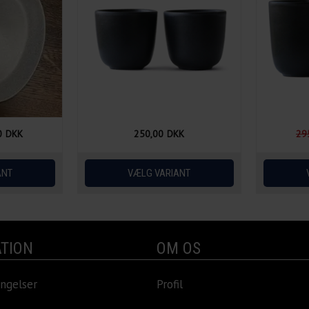
0
DKK
250,00
DKK
29
TION
OM OS
ngelser
Profil