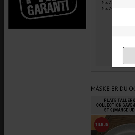
No. 23. Højde 18
No. 24. Højde 40
MÅSKE ER DU O
PLATE TALLERK
COLLECTION GAVE
STK (MANGE UD