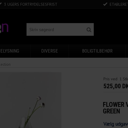
3 UGERS FORTRYDELSESFRIST
ETABLERET
BELYSNING
DIVERSE
BOLIGTILBEHØR
lection
Pris ved
1
St
525,00 D
FLOWER 
GREEN
Vælg udgav