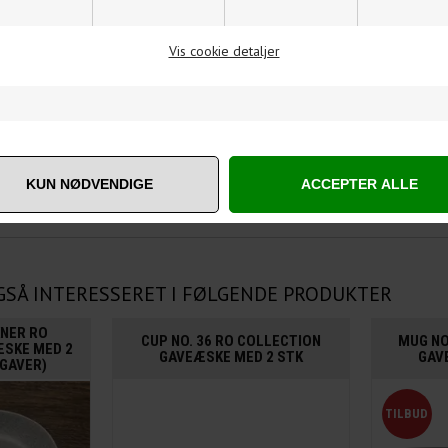
 cm. Ø24 cm
 cm. Ø34 cm
Vis cookie detaljer
GSÅ INTERESSERET I FØLGENDE PRODUKTER
NER RO
CUP NO. 36 RO COLLECTION
MUG NO
ÆSKE MED 2
GAVEÆSKE MED 2 STK
GAV
GAVER)