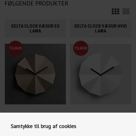
FØLGENDE PRODUKTER
DELTA CLOCK VÆGUR EG
DELTA CLOCK VÆGUR HVID
LAWA
LAWA
719,20
DKK
719,20
DKK
899,00
899,00
Samtykke til brug af cookies