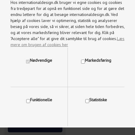
Hos internationaldesign.dk bruger vi egne cookies og cookies
fra tredjepart for at opnå en funktionel side og for at gøre det
endnu lettere for dig at besøge internationaldesign.dk. Ved
DELTA CLOCK VÆGUR
hjælp af cookies laver vi optimering, statistik og analyserer
RØGET EG LAWA
besøg på vores side, så vi sikrer, at siden hele tiden forbedres,
og at vores markedsføring bliver relevant for dig. Klik på
"Acceptere alle" for at give dit samtykke til brug af cookies.
Læs
mere om brugen af cookies her
Nødvendige
Markedsføring
Funktionelle
Statistiske
719,20
DKK
899,00
Vis cookie detaljer